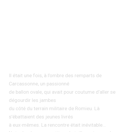
Des valeurs à travers le temps
CARCASSONNE
LE RUGBY À XIII
DEPUIS 1963
Il était une fois, à l’ombre des remparts de
Carcassonne, un passionné
de ballon ovale, qui avait pour coutume d’aller se
dégourdir les jambes
du côté du terrain militaire de Romieu. Là
s’ébattaient des jeunes livrés
à eux-mêmes. La rencontre était inévitable…