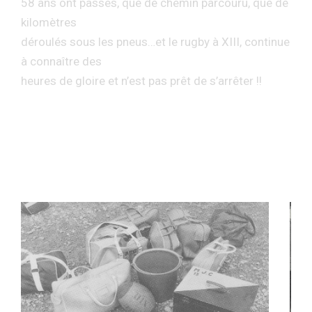
58 ans ont passés, que de chemin parcouru, que de
kilomètres
déroulés sous les pneus…et le rugby à XIII, continue
à connaître des
heures de gloire et n’est pas prêt de s’arrêter !!