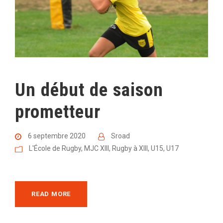
Un début de saison
prometteur
6 septembre 2020
Sroad
L'École de Rugby
,
MJC XIII
,
Rugby à XIII
,
U15
,
U17
READ MORE