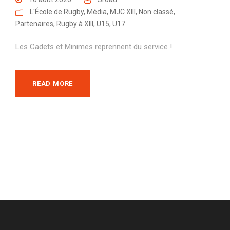
L'École de Rugby
,
Média
,
MJC XIII
,
Non classé
,
Partenaires
,
Rugby à XIII
,
U15
,
U17
Les Cadets et Minimes reprennent du service !
READ MORE